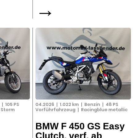
→
n
|
105 PS
04.2026
|
1.022 km
|
Benzin
|
48 PS
 Storm
Vorführfahrzeug
|
Racingblue metallic
BMW F 450 GS Easy
Clutch, verf. ab