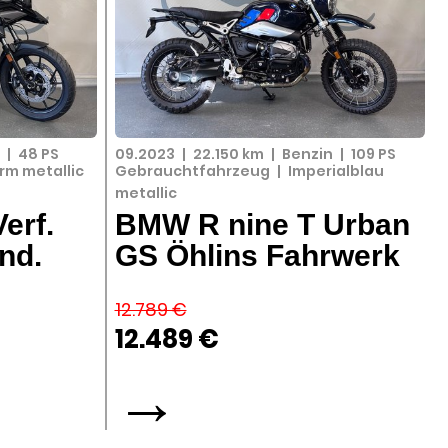
n
|
48 PS
09.2023
|
22.150 km
|
Benzin
|
109 PS
rm metallic
Gebrauchtfahrzeug
|
Imperialblau
metallic
erf.
BMW R nine T Urban
nd.
GS Öhlins Fahrwerk
12.789 €
12.489 €
→