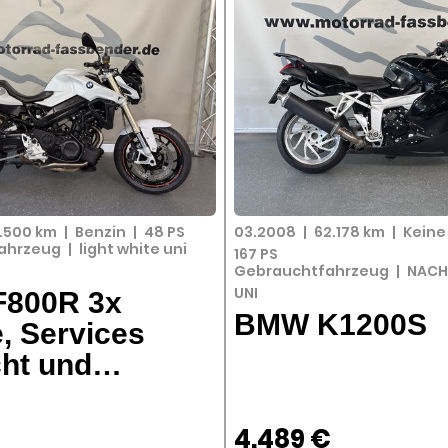
.500 km
|
Benzin
|
48 PS
03.2008
|
62.178 km
|
Kein
ahrzeug
|
light white uni
167 PS
Gebrauchtfahrzeug
|
NACH
UNI
800R 3x
BMW K1200S
, Services
ht und…
€
4.489 €