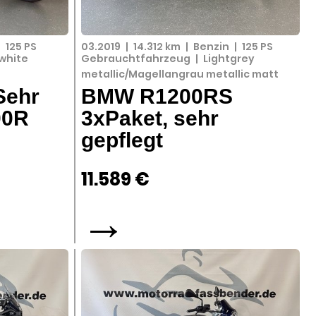
|
125 PS
03.2019
|
14.312 km
|
Benzin
|
125 PS
white
Gebrauchtfahrzeug
|
Lightgrey
metallic/Magellangrau metallic matt
Sehr
BMW R1200RS
00R
3xPaket, sehr
gepflegt
11.589 €
→