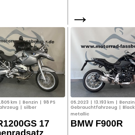
→
1.805 km
|
Benzin
|
98 PS
05.2023
|
13.193 km
|
Benzi
ahrzeug
|
silber
Gebrauchtfahrzeug
|
Black
metallic
1200GS 17
BMW F900R
henradsatz