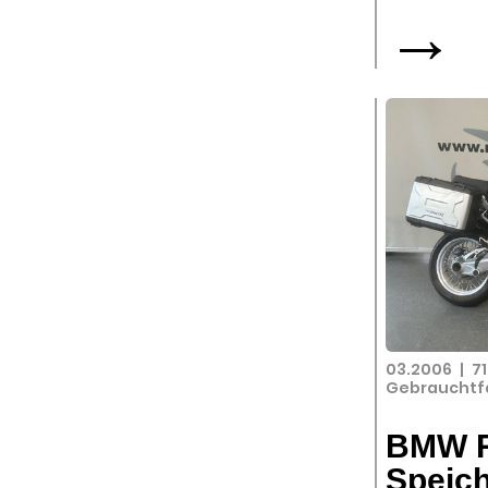
→
03.2006
|
7
Gebrauchtf
BMW R
Speic