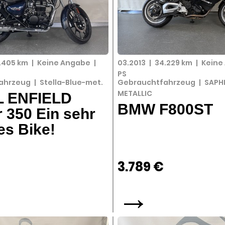
7.405 km
|
Keine Angabe
|
03.2013
|
34.229 km
|
Keine
PS
ahrzeug
|
Stella-Blue-met.
Gebrauchtfahrzeug
|
SAPH
METALLIC
 ENFIELD
BMW F800ST
 350 Ein sehr
s Bike!
3.789 €
→