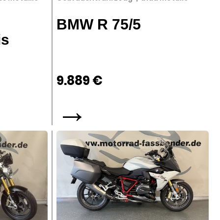
BMW R 75/5
is
9.889 €
→