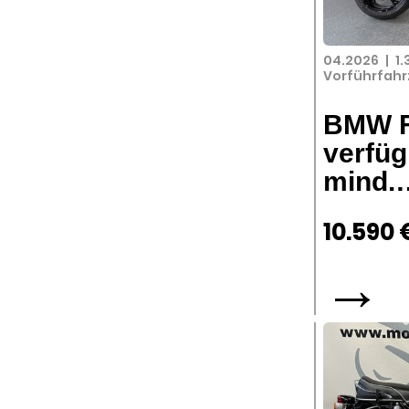
04.2026
|
1
Vorführfah
BMW F
verfüg
mind.
10.590 
→