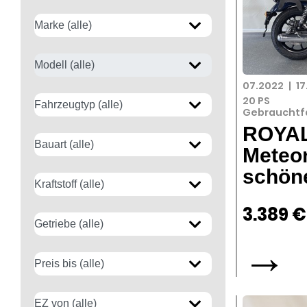
07.2022
|
1
20 PS
Gebrauchtf
ROYAL
Meteor
schöne
3.389 €
→