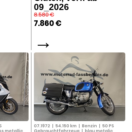
09_2026
8.580 €
7.860 €
→
S
07.1972
|
54.150 km
|
Benzin
|
50 PS
s metallic
Gebrauchtfahrzeug
|
blau metalic