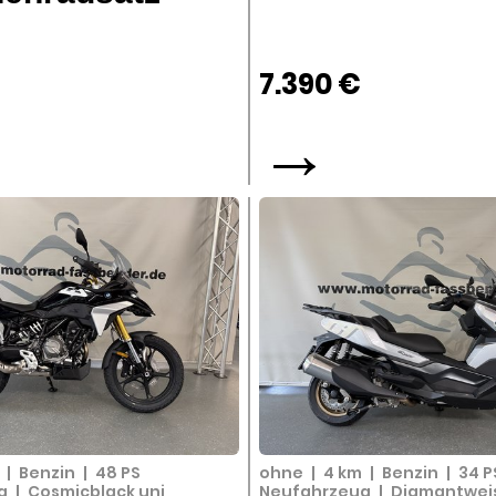
7.390 €
→
m
|
Benzin
|
48 PS
ohne
|
4 km
|
Benzin
|
34 P
ug
|
Cosmicblack uni
Neufahrzeug
|
Diamantweis