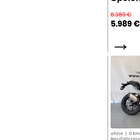
6.389 €
5.989 €
→
ohne
|
0 k
Neufahrze