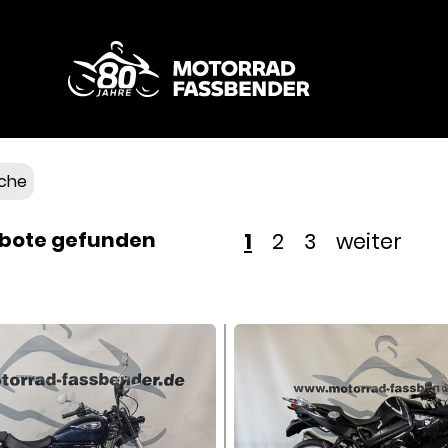
Fahrzeuge
Service & Teile
Bekleidung
che
Touren & Events
bote gefunden
1
2
3
weiter
Wer wir sind
Kontakt