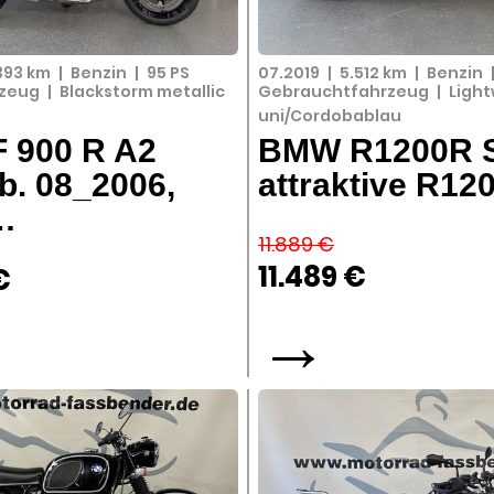
.393 km
|
Benzin
|
95 PS
07.2019
|
5.512 km
|
Benzin
rzeug
|
Blackstorm metallic
Gebrauchtfahrzeug
|
Light
uni/Cordobablau
 900 R A2
BMW R1200R 
b. 08_2006,
attraktive R12
…
11.889 €
11.489 €
€
→