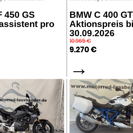
 450 GS
BMW C 400 GT
assistent pro
Aktionspreis b
30.09.2026
10.965 €
9.270 €
→