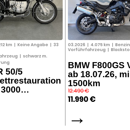
212 km
|
Keine Angabe
|
33
03.2026
|
4.075 km
|
Benzi
Vorführfahrzeug
|
Blacksto
ahrzeug
|
schwarz m.
erung
BMW F800GS V
 50/5
ab 18.07.26, mi
ttrestauration
1500km
a 3000…
12.490 €
11.990 €
€
→