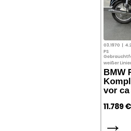
03.1970
|
4.
PS
Gebrauchtf
weißer Lini
BMW R
Komple
vor c
11.789 
→