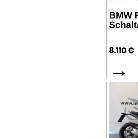
BMW F
Schalt
8.110 €
→