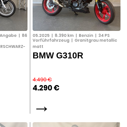
 Angabe
|
86
05.2025
|
8.390 km
|
Benzin
|
34 PS
Vorführfahrzeug
|
Granitgrau metallic
IRSCHWARZ-
matt
BMW G310R
4.490 €
4.290 €
→