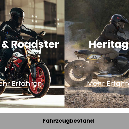
 & Roadster
Herita
hr Erfahren
Mehr Erfah
Fahrzeugbestand