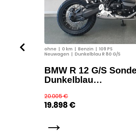
ohne
|
0 km
|
Benzin
|
109 PS
Neuwagen
|
Dunkelblau R 80 G/S
BMW R 12 G/S Sonde
Dunkelblau…
20.005 €
19.898 €
 auswahl an
→
ender