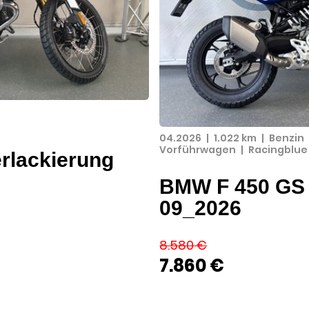
04.2026
|
1.022 km
|
Benzin
Vorführwagen
|
Racingblue 
rlackierung
BMW F 450 GS E
09_2026
8.580 €
7.860 €
→