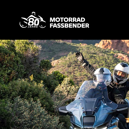
Fahrzeuge
Service & Teile
Bekleidung
Touren & Events
Wer wir sind
Kontakt