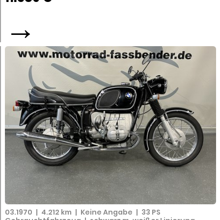
→
03.1970
|
4.212 km
|
Keine Angabe
|
33 PS