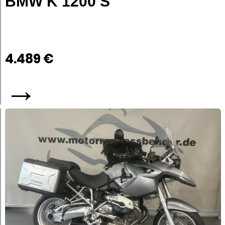
BMW K 1200 S
4.489 €
→