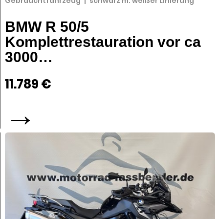
Gebrauchtfahrzeug
|
schwarz m. weißer Linierung
BMW R 50/5
Komplettrestauration vor ca
3000…
11.789 €
→