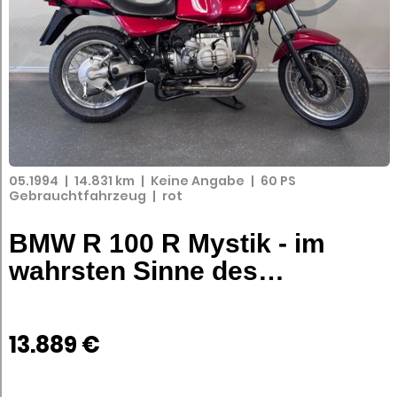
05.1994
|
14.831 km
|
Keine Angabe
|
60 PS
Gebrauchtfahrzeug
|
rot
BMW R 100 R Mystik - im
wahrsten Sinne des…
13.889 €