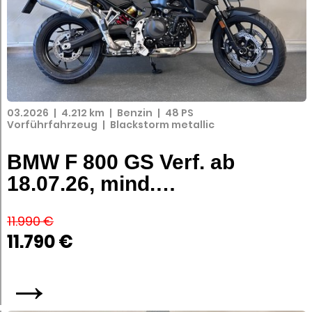
03.2026
|
4.212 km
|
Benzin
|
48 PS
Vorführfahrzeug
|
Blackstorm metallic
BMW F 800 GS Verf. ab
18.07.26, mind.…
11.990 €
11.790 €
→