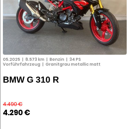
05.2025
|
8.573 km
|
Benzin
|
34 PS
Vorführfahrzeug
|
Granitgrau metallic matt
BMW G 310 R
4.490 €
4.290 €