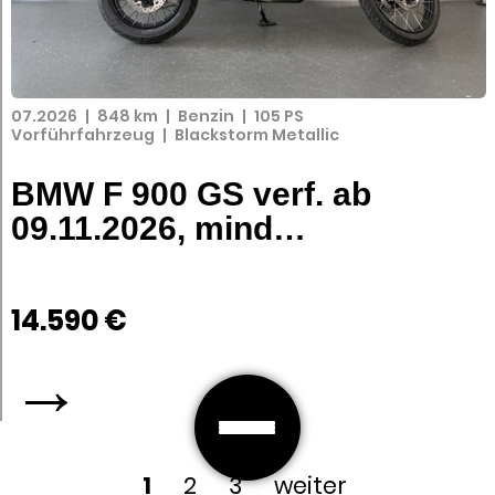
07.2026
|
848 km
|
Benzin
|
105 PS
Vorführfahrzeug
|
Blackstorm Metallic
BMW F 900 GS verf. ab
09.11.2026, mind…
14.590 €
→
1
2
3
weiter