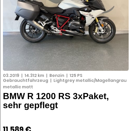
03.2019
|
14.312 km
|
Benzin
|
125 PS
Gebrauchtfahrzeug
|
Lightgrey metallic/Magellangrau
metallic matt
BMW R 1200 RS 3xPaket,
sehr gepflegt
11.589 €