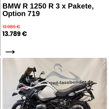
BMW R 1250 R 3 x Pakete,
Option 719
13.989 €
13.789 €
→