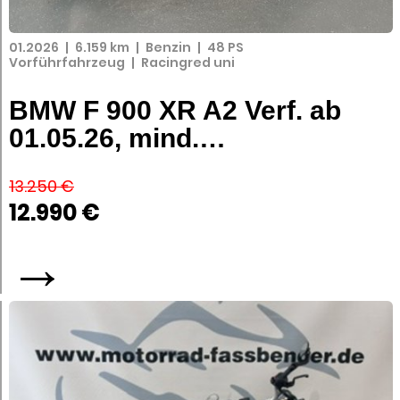
01.2026
|
6.159 km
|
Benzin
|
48 PS
Vorführfahrzeug
|
Racingred uni
BMW F 900 XR A2 Verf. ab
01.05.26, mind.…
13.250 €
12.990 €
→