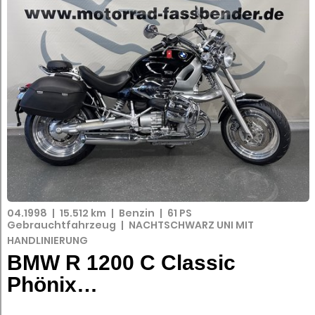
04.1998
|
15.512 km
|
Benzin
|
61 PS
Gebrauchtfahrzeug
|
NACHTSCHWARZ UNI MIT
HANDLINIERUNG
BMW R 1200 C Classic
Phönix…