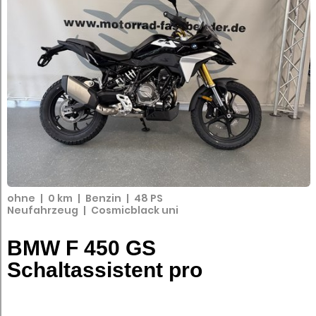
ohne
|
0 km
|
Benzin
|
48 PS
Neufahrzeug
|
Cosmicblack uni
BMW F 450 GS
Schaltassistent pro