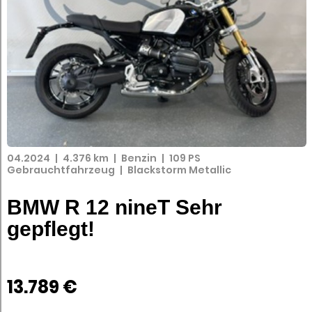
04.2024
|
4.376 km
|
Benzin
|
109 PS
Gebrauchtfahrzeug
|
Blackstorm Metallic
BMW R 12 nineT Sehr
gepflegt!
13.789 €