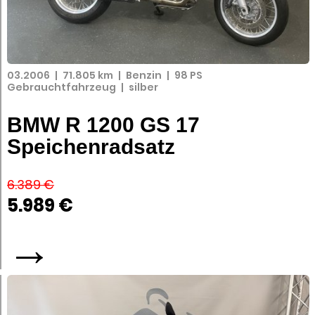
03.2006
|
71.805 km
|
Benzin
|
98 PS
Gebrauchtfahrzeug
|
silber
BMW R 1200 GS 17
Speichenradsatz
6.389 €
5.989 €
→