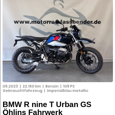
09.2023
|
22.150 km
|
Benzin
|
109 PS
Gebrauchtfahrzeug
|
Imperialblau metallic
BMW R nine T Urban GS
Öhlins Fahrwerk