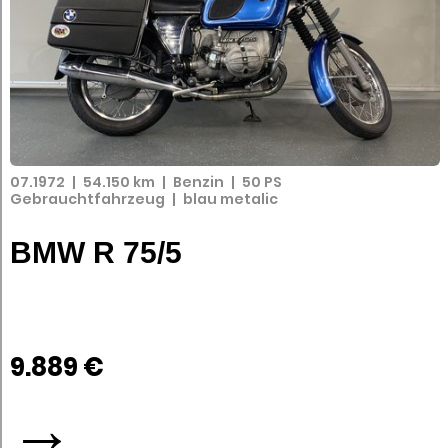
07.1972
|
54.150 km
|
Benzin
|
50 PS
Gebrauchtfahrzeug
|
blau metalic
BMW R 75/5
9.889 €
→