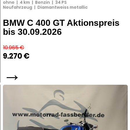
ohne
|
4 km
|
Benzin
|
34 PS
Neufahrzeug
|
Diamantweiss metallic
BMW C 400 GT Aktionspreis
bis 30.09.2026
10.965 €
9.270 €
→