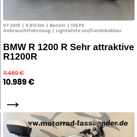
07.2019
|
5.512 km
|
Benzin
|
125 PS
Gebrauchtfahrzeug
|
Lightwhite uni/Cordobablau
BMW R 1200 R Sehr attraktive
R1200R
11.489 €
10.989 €
→