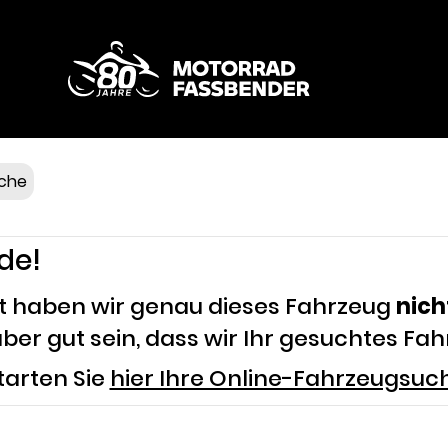
Fahrzeuge
Service & Teile
Bekleidung
che
Touren & Events
de!
Wer wir sind
it haben wir genau dieses Fahrzeug
nich
ber gut sein, dass wir Ihr gesuchtes Fa
Kontakt
tarten Sie
hier Ihre Online-Fahrzeugsu