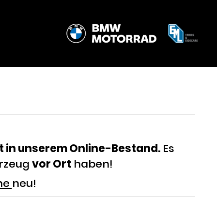
t in unserem Online-Bestand.
Es
hrzeug
vor Ort
haben!
che
neu!