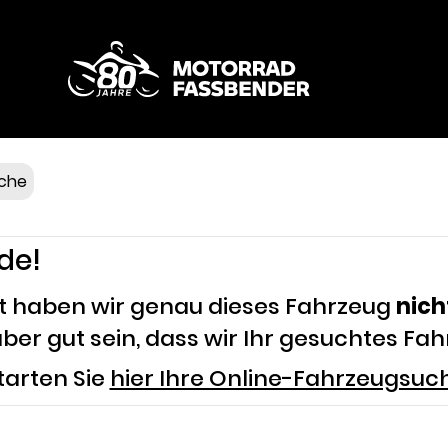
Fahrzeuge
Service & Teile
Bekleidung
che
Touren & Events
de!
Wer wir sind
it haben wir genau dieses Fahrzeug
nich
ber gut sein, dass wir Ihr gesuchtes Fa
Kontakt
tarten Sie
hier Ihre Online-Fahrzeugsu