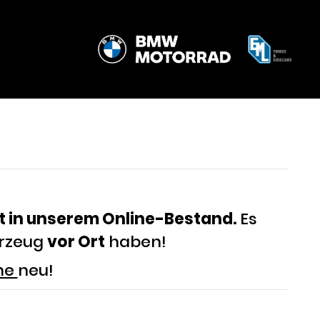
t in unserem Online-Bestand.
Es
hrzeug
vor Ort
haben!
che
neu!