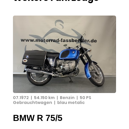
07.1972
|
54.150 km
|
Benzin
|
50 PS
Gebrauchtwagen
|
blau metalic
BMW R 75/5