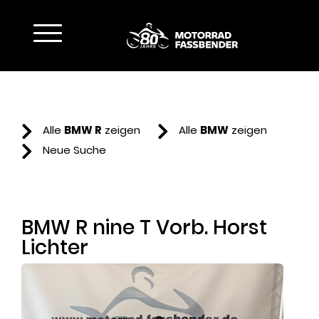
Toggle navigation
Fahrzeuge
Service & Teile
Bekleidung
Alle
BMW R
zeigen
Alle
BMW
zeigen
Touren & Events
Neue Suche
Wer wir sind
Kontakt
BMW R nine T Vorb. Horst
Lichter