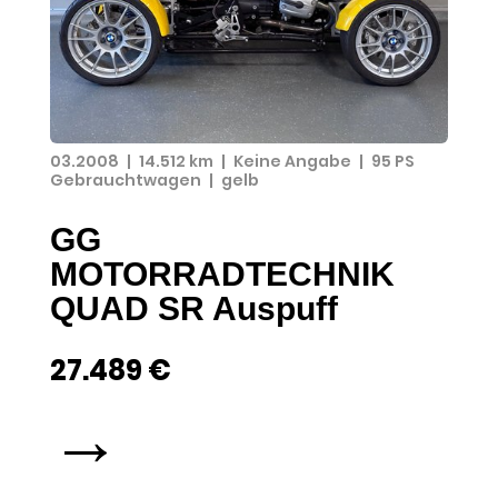
03.2008
|
14.512 km
|
Keine Angabe
|
95 PS
Gebrauchtwagen
|
gelb
GG
MOTORRADTECHNIK
QUAD SR Auspuff
27.489 €
→