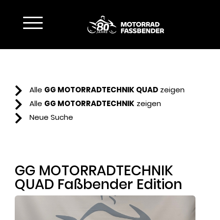
Toggle navigation
Fahrzeuge
Service & Teile
Bekleidung
Alle
GG MOTORRADTECHNIK QUAD
zeigen
Touren & Events
Alle
GG MOTORRADTECHNIK
zeigen
Wer wir sind
Neue Suche
Kontakt
GG MOTORRADTECHNIK
QUAD Faßbender Edition