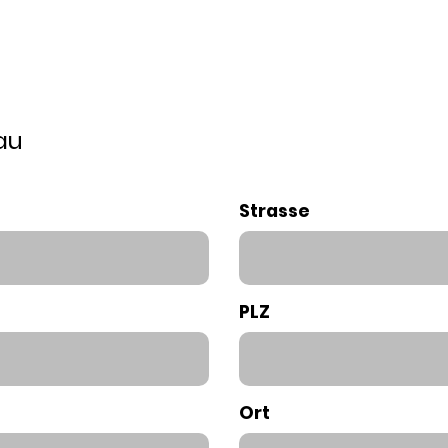
au
Strasse
PLZ
Ort