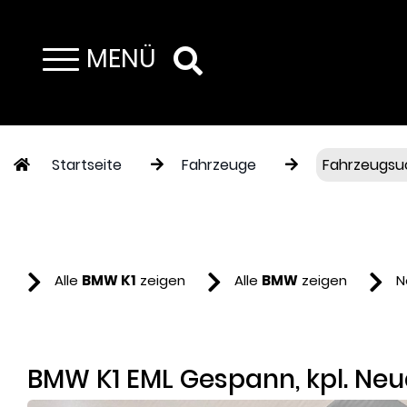
MENÜ
Toggle navigation
Startseite
Fahrzeuge
Fahrzeugsu
Alle
BMW K1
zeigen
Alle
BMW
zeigen
N
BMW K1 EML Gespann, kpl. Ne