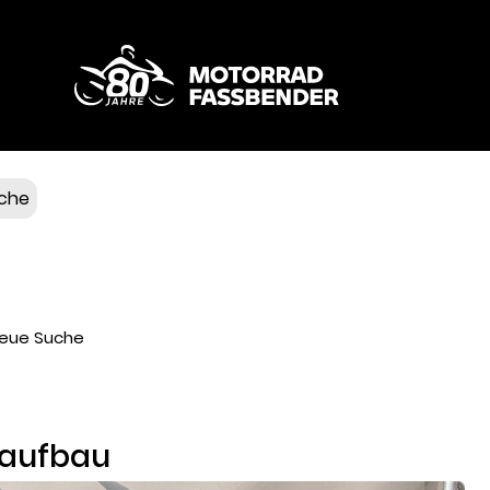
Fahrzeuge
Service & Teile
Bekleidung
che
Touren & Events
Wer wir sind
eue Suche
Kontakt
uaufbau